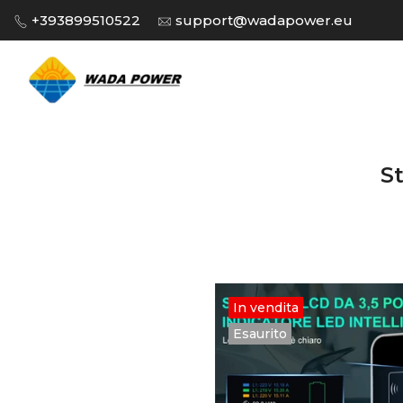
Salta
+393899510522
support@wadapower.eu
al
contenuto
St
In vendita
Esaurito