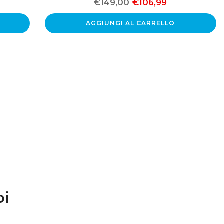
€149,00
€106,99
AGGIUNGI AL CARRELLO
oi