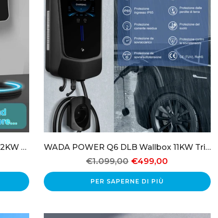
Easter Sale-WADA POWER M3W 22KW Caricabatterie EV Tipo 2 Wallbox Trifase Corrente regolabile
WADA POWER Q6 DLB Wallbox 11KW Trifase con Bilanciamento Dinamico
€1.099,00
€499,00
PER SAPERNE DI PIÙ