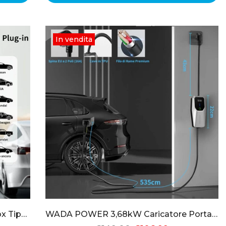
In vendita
WADA POWER Z01 7KW EV Wallbox Tipo 2 Monofase
WADA POWER 3,68kW Caricatore Portatile EV Tipo 2 con Cavo 6M e Spina Schuko