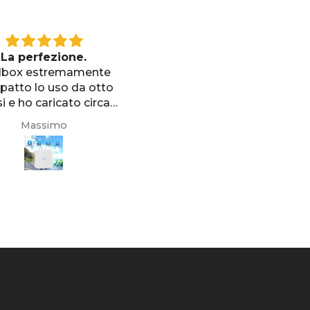
 Wallbox EV 7KW
YL Wallbox EV 7kW
o prodotto, tempi di
Ho comprato online sul si
onsegna rapidi ed
di Wada Power la wallbox
sistenza puntuale.
oggetto e sono rimast
nte soddisfatta della
entusiasta:
Alessia
Giuseppe
scelta.
- prezzo ottimo
- caratteristiche tecniche
estetica di ottio livello
- prodotto ricevuto in te
record nonostante fossi
nel periodo prenatalizi
- risposte esaustive e vel
ad alcune domande
aministrative
Non posso ancora
esprimermi sul
funzionamento perchè l'