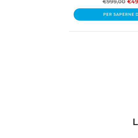
€999,00
€49
PER SAPERNE D
L