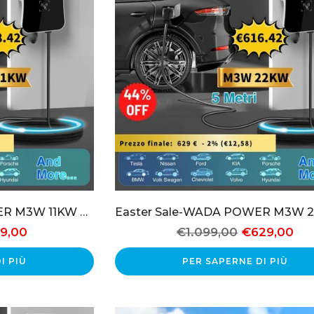
Easter Sale- WADA POWER M3W 11KW Caricabatterie EV Tipo 2 Wallbox Trifase Controllo remoto Ethernet
9,00
€1.099,00
€629,00
I PIÙ
PER SAPERNE DI PIÙ