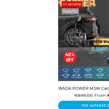
In vendita
Esaurito
€899,00
From
€
PER SAPERNE D