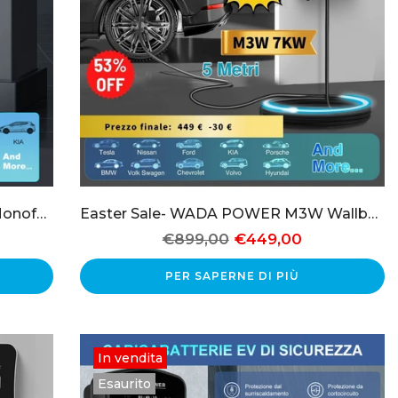
WADA POWER Q8 Wallbox 7KW Monofase, Corrente Regolabile per Auto Elettriche
Easter Sale- WADA POWER M3W Wallbox 7KW Monofase, Controllo Remoto e Ethernet
€899,00
€449,00
PER SAPERNE DI PIÙ
In vendita
Esaurito