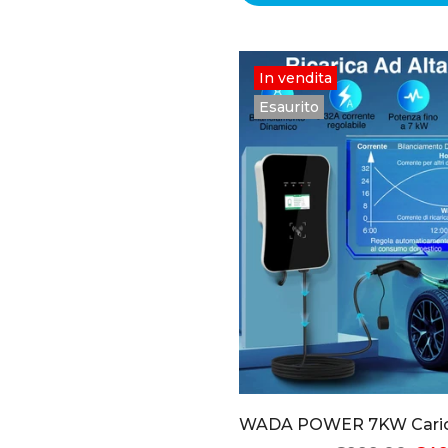
In vendita
Esaurito