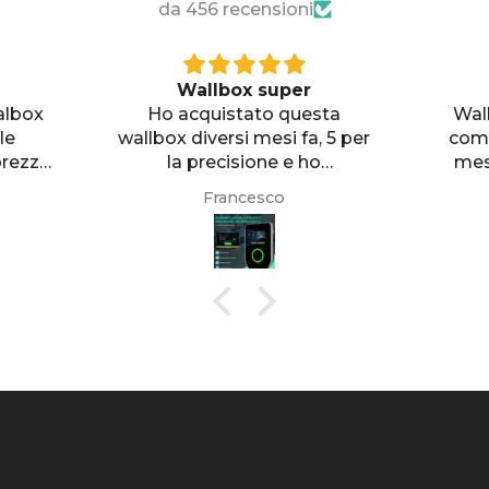
da 456 recensioni
La perfezione.
YL
sta
Wallbox estremamente
Ottim
, 5 per
compatto lo uso da otto
c
o
mesi e ho caricato circa
as
questa
1500kw. Mai un problema.
Verame
Massimo
re il
App perfetta. Comoda la
nota dei kW caricati
esse
mensilmente. Imposto la
' del
ricarica a 22 ampere (4,5kw/h
he sono
circa) e poi la gestisco a
n solo
distanza da casa con la mia
che e
app Tesla come più mi
tenza.
aggrada. In effetti il Wi-Fi
roblemi
(che non c’è) è inutile. Inoltre
 hanno
ho montato il Wada power in
video
una scatola blindata in
terei
ombra e anche questa estate