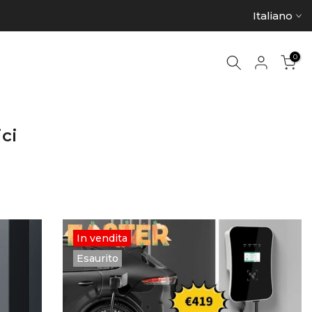
Italiano
0
ici
In vendita
Esaurito