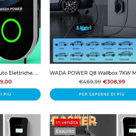
YL Wallbox EV 7KW per Auto Elettriche, Monofase, con Controllo APP e RFID, Schermo LCD | Offerta WADA POWER
9,00
€469,99
€308,99
I PIÙ
PER SAPERNE DI PIÙ
In vendita
Esaurito