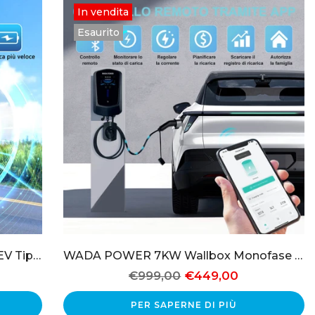
In vendita
Esaurito
WADA POWER HN Caricabatterie EV Tipo 2 Wallbox 7KW Monofase
WADA POWER 7KW Wallbox Monofase con Bilanciamento Dinamico
€999,00
€449,00
PER SAPERNE DI PIÙ