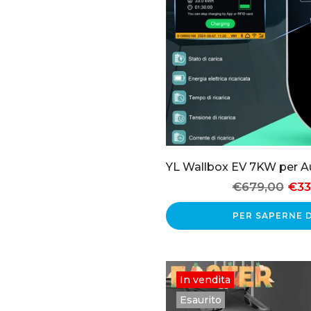
€679,00
€33
PER SAPERNE D
In vendita
Esaurito