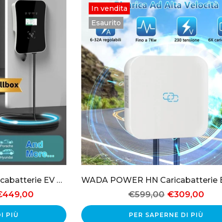
In vendita
Esaurito
WADA POWER M3W Caricabatterie EV Tipo 2 Wallbox
449,00
€599,00
€309,00
I PIÙ
PER SAPERNE DI PIÙ