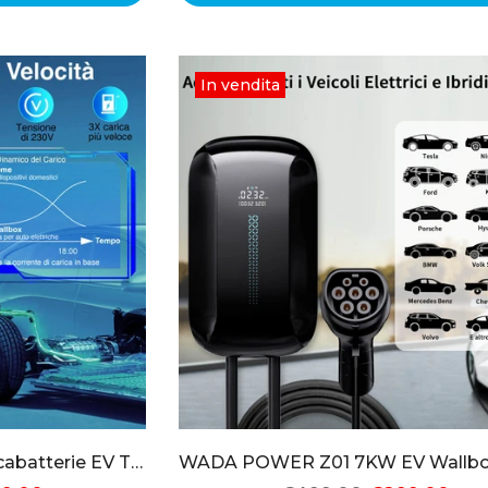
In vendita
WADA POWER 7KW Caricabatterie EV Tipo 2 Wallbox Monofase con Bilanciamento Dinamico